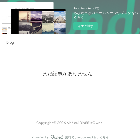
Ameba Owndで
あなただけのホームページやブログをつ
くろう
今すぐ試す
Blog
まだ記事がありません。
Copyright ©
2026
Nhà cái Bin88's Ownd
.
Powered by
無料でホームページをつくろう
AmebaOwnd